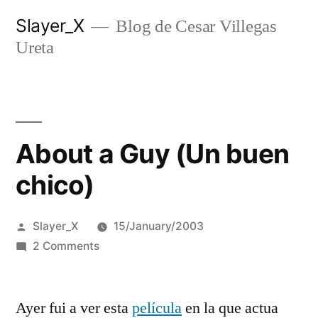
Skip
Slayer_X
Blog de Cesar Villegas
to
Ureta
content
About a Guy (Un buen
chico)
Posted
Slayer_X
15/January/2003
by
on
2 Comments
About
a
Ayer fui a ver esta
Guy
pelí­cula
en la que actua