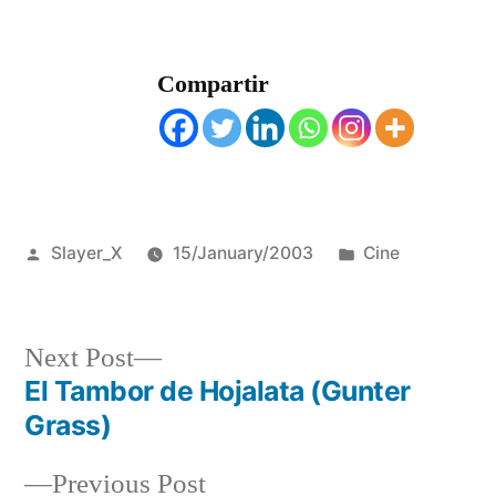
Compartir
Posted
Posted
Slayer_X
15/January/2003
Cine
by
in
Next
Next Post
post:
El Tambor de Hojalata (Gunter
Post
Grass)
navigation
Previous
Previous Post