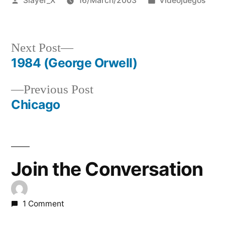
Slayer_X
16/March/2003
Videojuegos
by
in
Next
Next Post
post:
1984 (George Orwell)
Post
Previous
Previous Post
navigation
post:
Chicago
Join the Conversation
1 Comment