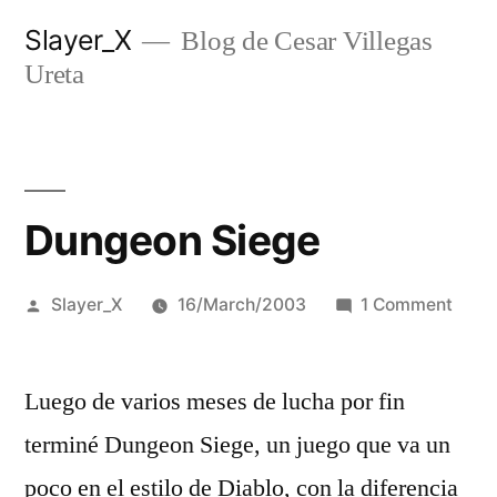
Skip
Slayer_X
Blog de Cesar Villegas
to
Ureta
content
Dungeon Siege
Posted
on
Slayer_X
16/March/2003
1 Comment
by
Dung
Sieg
Luego de varios meses de lucha por fin
terminé Dungeon Siege, un juego que va un
poco en el estilo de Diablo, con la diferencia