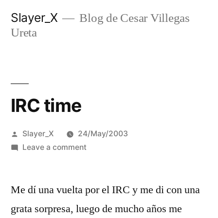
Skip
Slayer_X
Blog de Cesar Villegas
to
Ureta
content
IRC time
Posted
Slayer_X
24/May/2003
by
on
Leave a comment
IRC
time
Me dí­ una vuelta por el IRC y me di con una
grata sorpresa, luego de mucho años me