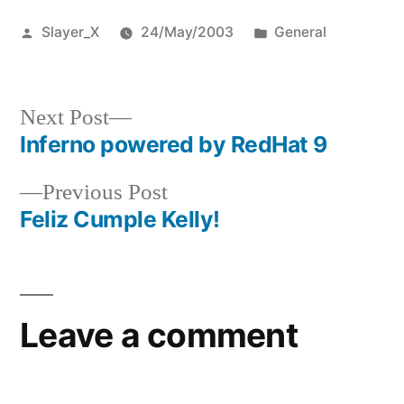
Posted
Posted
Slayer_X
24/May/2003
General
by
in
Next
Next Post
post:
Inferno powered by RedHat 9
Post
Previous
Previous Post
navigation
post:
Feliz Cumple Kelly!
Leave a comment