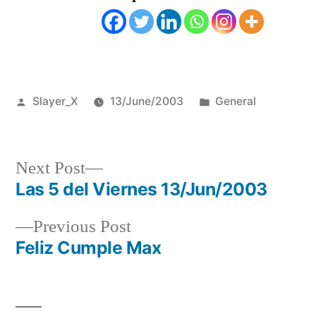
Posted
Posted
Slayer_X
13/June/2003
General
by
in
Next
Next Post
post:
Las 5 del Viernes 13/Jun/2003
Post
Previous
Previous Post
navigation
post:
Feliz Cumple Max