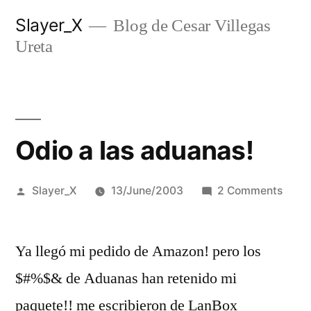
Skip
Slayer_X
Blog de Cesar Villegas
to
Ureta
content
Odio a las aduanas!
Posted
on
Slayer_X
13/June/2003
2 Comments
by
Odio
a
Ya llegó mi pedido de Amazon! pero los
las
adua
$#%$& de Aduanas han retenido mi
paquete!! me escribieron de LanBox