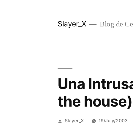
Skip
to
Slayer_X
Blog de Ces
content
Una Intrus
the house)
Posted
Slayer_X
19/July/2003
by