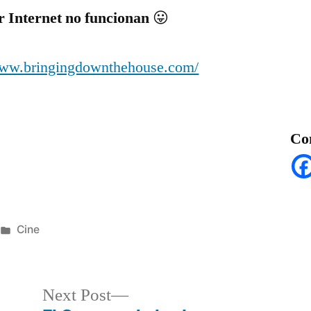
r Internet no funcionan
😛
www.bringingdownthehouse.com/
Co
Posted
Cine
in
Next
Next Post