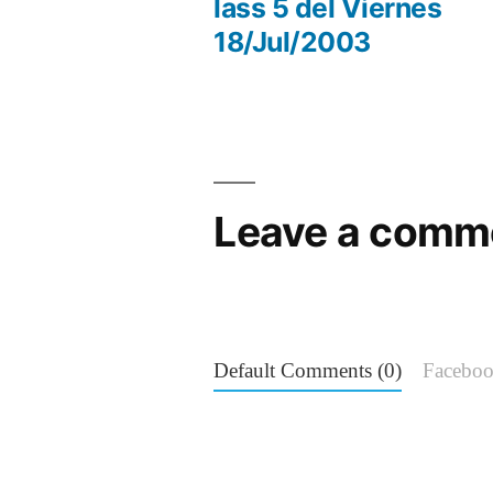
post:
lass 5 del Viernes
Post
18/Jul/2003
navigation
Leave a comm
Default Comments (0)
Facebo