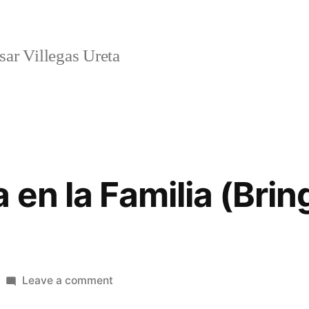
ar Villegas Ureta
a en la Familia (Bri
on
Leave a comment
Una