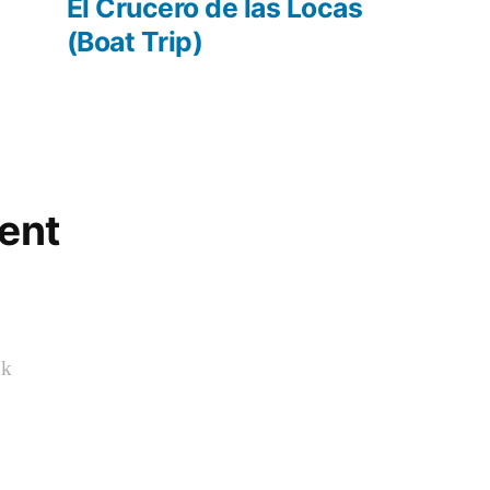
post:
El Crucero de las Locas
(Boat Trip)
ent
ok