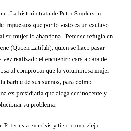
Intrusa
le. La historia trata de Peter Sanderson
en
la
e impuestos que por lo visto es un esclavo
Familia
ual su mujer lo
abandona
. Peter se refugia en
(Bringing
down
lene (Queen Latifah), quien se hace pasar
the
 vez realizado el encuentro cara a cara de
house)
rpresa al comprobar que la voluminosa mujer
 la barbie de sus sueños, para colmo
na ex-presidiaria que alega ser inocente y
olucionar su problema.
Peter esta en crisis y tienen una vieja