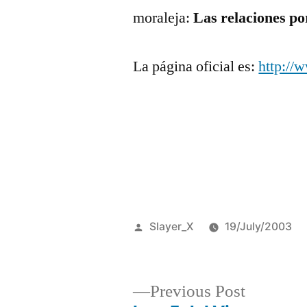
moraleja:
Las relaciones po
La página oficial es:
http://
Posted
Slayer_X
19/July/2003
by
Previous
Previous Post