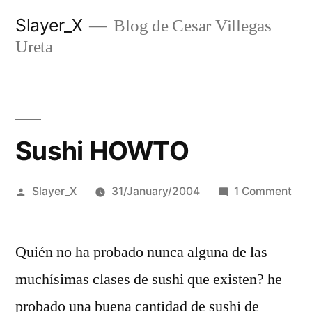
Skip
Slayer_X
Blog de Cesar Villegas
to
Ureta
content
Sushi HOWTO
Posted
on
Slayer_X
31/January/2004
1 Comment
by
Sus
HO
Quién no ha probado nunca alguna de las
muchí­simas clases de sushi que existen? he
probado una buena cantidad de sushi de