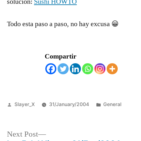
solución:
Sushi HOWTO
Todo esta paso a paso, no hay excusa 😀
Compartir
Posted
Posted
Slayer_X
31/January/2004
General
by
in
Next
Next Post