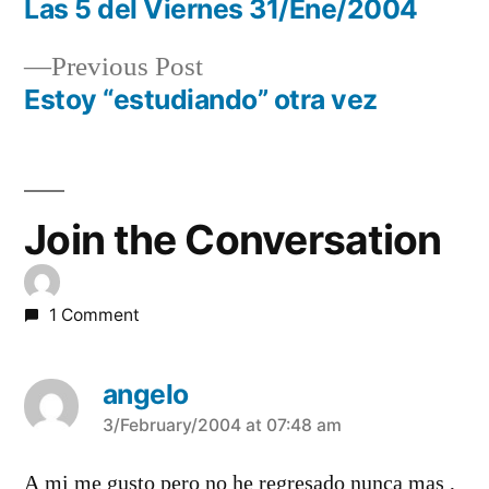
post:
Las 5 del Viernes 31/Ene/2004
Post
Previous
Previous Post
navigation
post:
Estoy “estudiando” otra vez
Join the Conversation
1 Comment
angelo
says:
3/February/2004 at 07:48 am
A mi me gusto pero no he regresado nunca mas ,