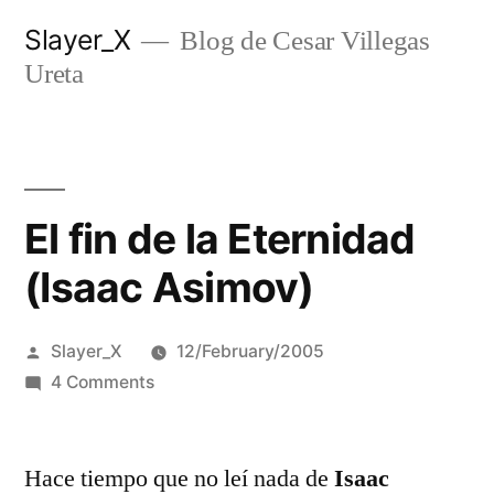
Skip
Slayer_X
Blog de Cesar Villegas
to
Ureta
content
El fin de la Eternidad
(Isaac Asimov)
Posted
Slayer_X
12/February/2005
by
on
4 Comments
El
fin
Hace tiempo que no leí nada de
de
Isaac