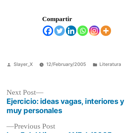
Compartir
Posted
Posted
Slayer_X
12/February/2005
Literatura
by
in
Next
Next Post
post:
Ejercicio: ideas vagas, interiores y
Post
muy personales
navigation
Previous
Previous Post