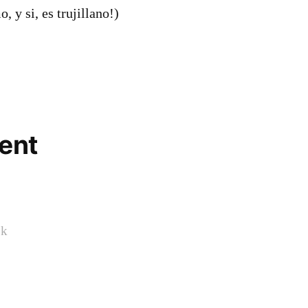
, y si, es trujillano!)
ent
ok