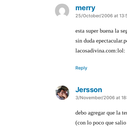
merry
says:
25/October/2006 at 13:
esta super buena la s
sin duda epectacular.p
lacosadivina.com:lol:
Reply
Jersson
says:
3/November/2006 at 18
debo agregar que la t
(con lo poco que sali