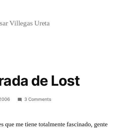
ar Villegas Ureta
ada de Lost
on
2006
3 Comments
2da
temporada
ies que me tiene totalmente fascinado, gente
de