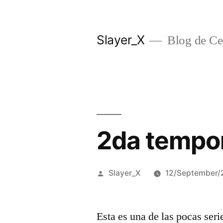
Skip
to
Slayer_X
Blog de Ces
content
2da tempor
Posted
Slayer_X
12/September/
by
Esta es una de las pocas ser