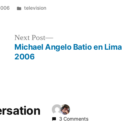
Posted
2006
television
in
Next
Next Post
post:
Michael Angelo Batio en Lima
2006
ersation
3 Comments