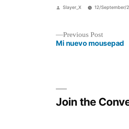
Posted
Slayer_X
12/September/
by
Previous
Previous Post
post:
Mi nuevo mousepad
Post
navigation
Join the Conv