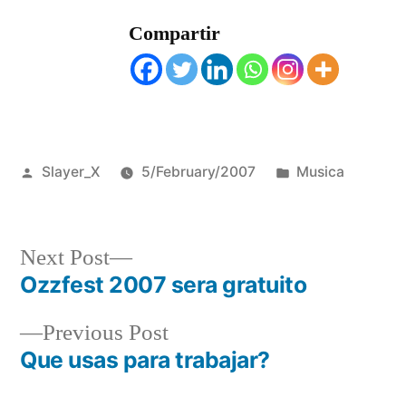
Compartir
Posted
Posted
Slayer_X
5/February/2007
Musica
by
in
Next
Next Post
post:
Ozzfest 2007 sera gratuito
Post
Previous
Previous Post
navigation
post:
Que usas para trabajar?