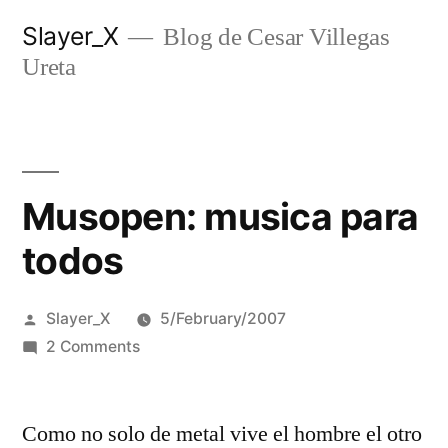
Skip
Slayer_X
Blog de Cesar Villegas
to
Ureta
content
Musopen: musica para
todos
Posted
Slayer_X
5/February/2007
by
on
2 Comments
Musopen:
musica
Como no solo de metal vive el hombre el otro
para