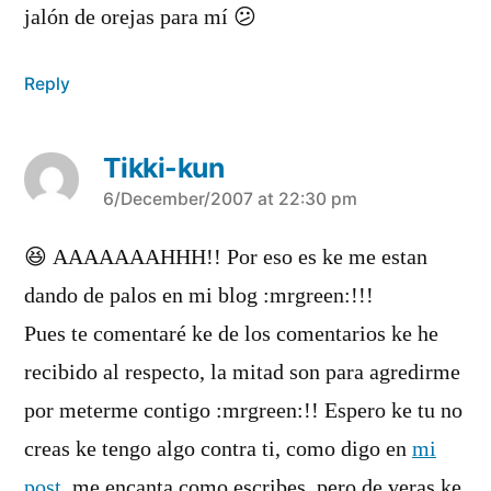
jalón de orejas para mí­ 😕
Reply
Tikki-kun
says:
6/December/2007 at 22:30 pm
😆 AAAAAAAHHH!! Por eso es ke me estan
dando de palos en mi blog :mrgreen:!!!
Pues te comentaré ke de los comentarios ke he
recibido al respecto, la mitad son para agredirme
por meterme contigo :mrgreen:!! Espero ke tu no
creas ke tengo algo contra ti, como digo en
mi
post
, me encanta como escribes, pero de veras ke