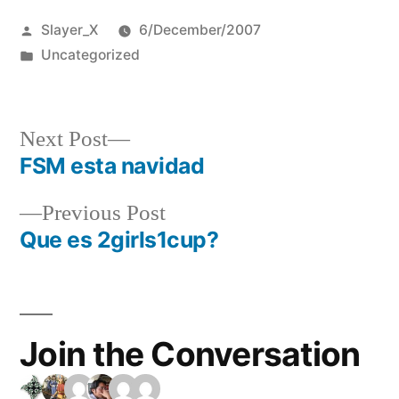
Posted
Slayer_X
6/December/2007
by
Posted
Uncategorized
in
Next
Next Post
post:
FSM esta navidad
Post
Previous
Previous Post
navigation
post:
Que es 2girls1cup?
Join the Conversation