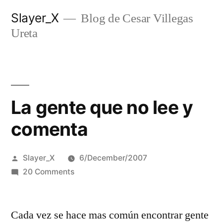
Skip
Slayer_X
Blog de Cesar Villegas
to
Ureta
content
La gente que no lee y
comenta
Posted
Slayer_X
6/December/2007
by
on
20 Comments
La
gente
Cada vez se hace mas común encontrar gente
que