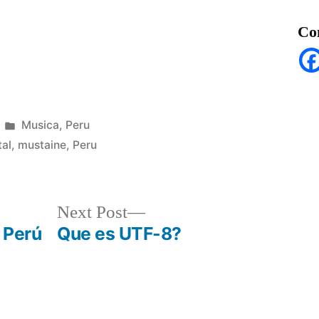
Co
Posted
Musica
,
Peru
in
al
,
mustaine
,
Peru
Next
Next Post
post:
 Perú
Que es UTF-8?