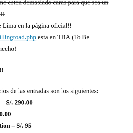
 no esten demasiado caras para que sea un
!!
 Lima en la página oficial!!
llingroad.php
esta en TBA (To Be
hecho!
!!
ios de las entradas son los siguientes:
– S/. 290.00
0.00
on – S/. 95