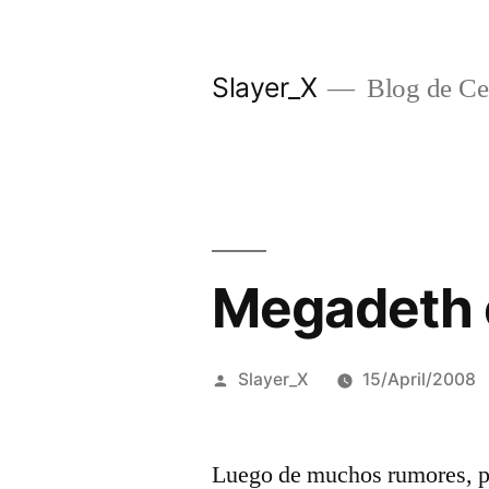
Skip
to
Slayer_X
Blog de Ces
content
Megadeth 
Posted
Slayer_X
15/April/2008
by
Luego de muchos rumores, por