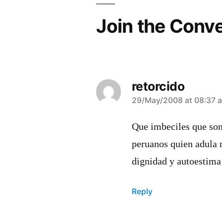
Join the Conv
retorcido
says:
29/May/2008 at 08:37 
Que imbeciles que son!
peruanos quien adula 
dignidad y autoestim
Reply