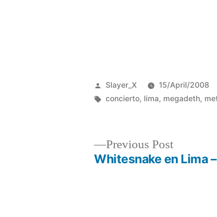
Posted
Slayer_X
15/April/2008
by
Tags:
concierto
,
lima
,
megadeth
,
met
Previous
Previous Post
post:
Whitesnake en Lima –
Post
navigation