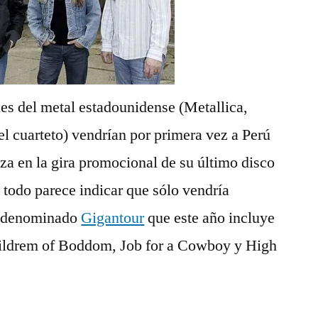
es del metal estadounidense (Metallica,
l cuarteto) vendrí­an por primera vez a Perú
a en la gira promocional de su último disco
odo parece indicar que sólo vendrí­a
w denominado
Gigantour
que este año incluye
ildrem of Boddom, Job for a Cowboy y High