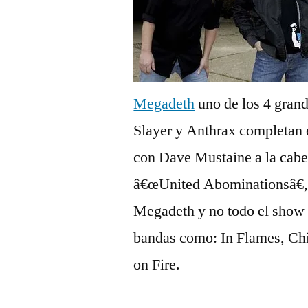
Megadeth
uno de los 4 grand
Slayer y Anthrax completan e
con Dave Mustaine a la cabez
â€œUnited Abominationsâ€, t
Megadeth y no todo el sho
bandas como: In Flames, Ch
on Fire.