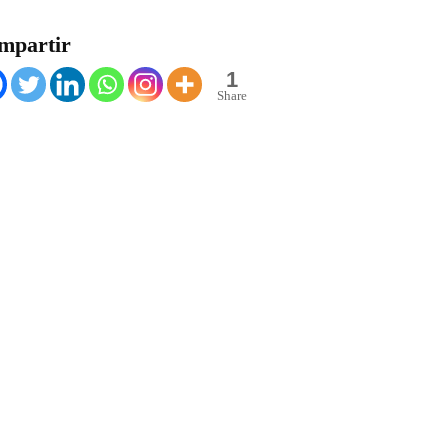
mpartir
1
Share