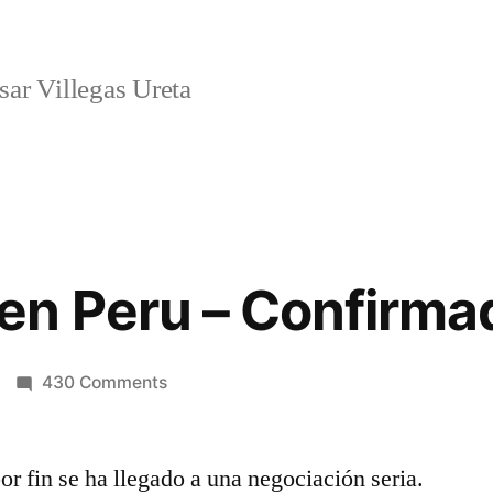
ar Villegas Ureta
en Peru – Confirma
on
430 Comments
Megadeth
en
 fin se ha llegado a una negociación seria.
Peru