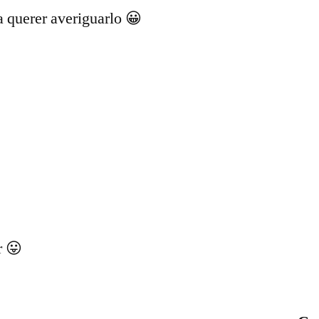
a querer averiguarlo 😀
r 😛