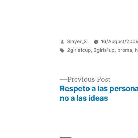
Posted
Slayer_X
16/August/200
by
Tags:
2girls1cup
,
2girls1up
,
broma
,
h
Previous
Previous Post
post:
Respeto a las persona
Post
no a las ideas
navigation