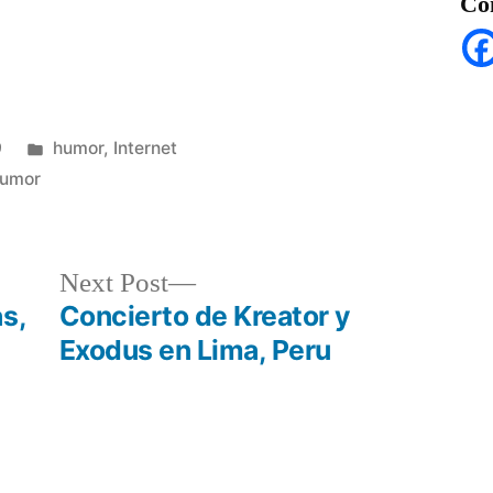
Co
Posted
9
humor
,
Internet
in
umor
Next
Next Post
post:
s,
Concierto de Kreator y
Exodus en Lima, Peru