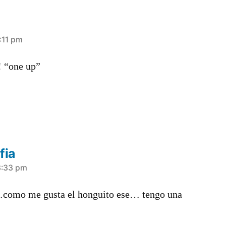
:11 pm
! “one up”
fia
3:33 pm
como me gusta el honguito ese… tengo una