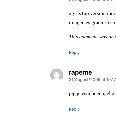
says:
2girls1up version inoc
imagen es graciosa e 
This comment was ori
Reply
rapeme
says:
31/August/2009 at 19:1
jejeje esta bueno, el 
Reply