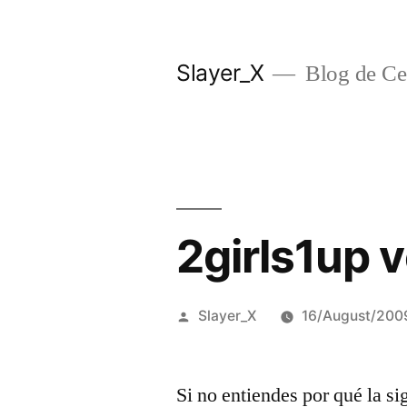
Skip
to
Slayer_X
Blog de Ces
content
2girls1up 
Posted
Slayer_X
16/August/200
by
Si no entiendes por qué la s