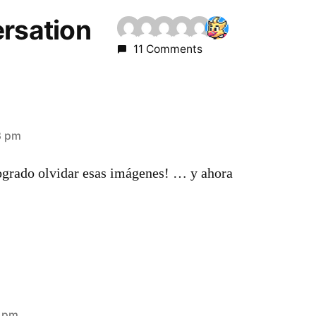
ersation
11 Comments
3 pm
logrado olvidar esas imágenes! … y ahora
1 pm