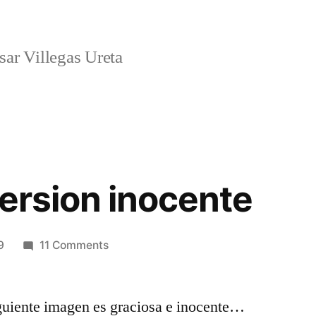
ar Villegas Ureta
version inocente
on
9
11 Comments
2girls1up
version
iguiente imagen es graciosa e inocente…
inocente