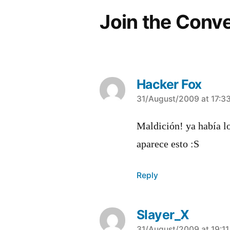
Join the Conv
Hacker Fox
says:
31/August/2009 at 17:3
Maldición! ya habí­a 
aparece esto :S
Reply
Slayer_X
31/August/2009 at 19:1