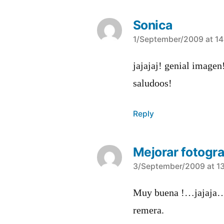
Sonica
says:
1/September/2009 at 14
jajajaj! genial imagen
saludoos!
Reply
Mejorar fotogra
says:
3/September/2009 at 1
Muy buena !…jajaja…
remera.