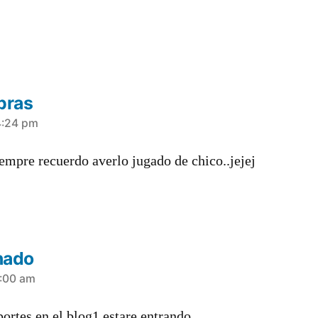
bras
4:24 pm
mpre recuerdo averlo jugado de chico..jejej
nado
1:00 am
ortes en el blog1 estare entrando