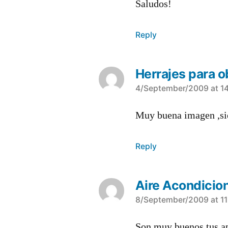
Saludos!
Reply
Herrajes para o
says:
4/September/2009 at 1
Muy buena imagen ,sie
Reply
Aire Acondicio
says:
8/September/2009 at 1
Son muy buenos tus ap