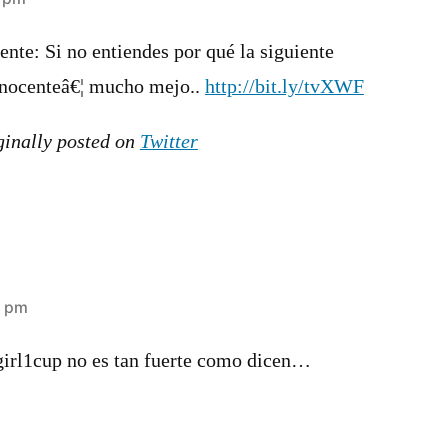
ente: Si no entiendes por qué la siguiente
inocenteâ€¦ mucho mejo..
http://bit.ly/tvXWF
ginally posted on
Twitter
7 pm
2girl1cup no es tan fuerte como dicen…