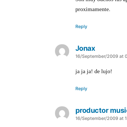
proximamente.
Reply
Jonax
says:
16/September/2009 at 
ja ja ja! de lujo!
Reply
productor musi
says:
16/September/2009 at 