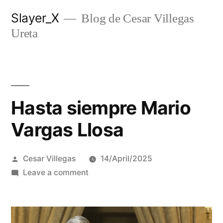
Skip
Slayer_X
Blog de Cesar Villegas
to
Ureta
content
Hasta siempre Mario
Vargas Llosa
Posted
Cesar Villegas
14/April/2025
by
on
Leave a comment
Hasta
siempre
Mario