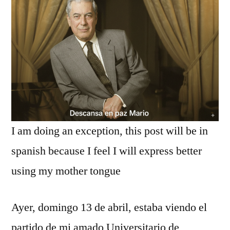
Vargas
Llosa
I am doing an exception, this post will be in
spanish because I feel I will express better
using my mother tongue
Ayer, domingo 13 de abril, estaba viendo el
partido de mi amado Universitario de