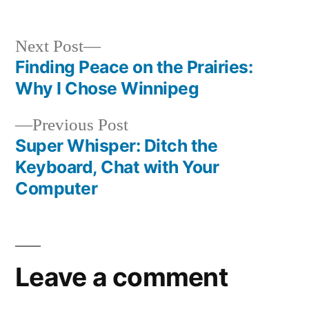
Next
Next Post
post:
Finding Peace on the Prairies:
Post
Why I Chose Winnipeg
navigation
Previous
Previous Post
post:
Super Whisper: Ditch the
Keyboard, Chat with Your
Computer
Leave a comment