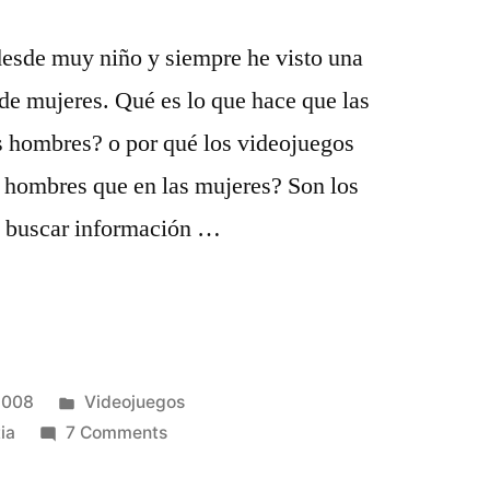
esde muy niño y siempre he visto una
 de mujeres. Qué es lo que hace que las
 hombres? o por qué los videojuegos
s hombres que en las mujeres? Son los
a buscar información …
Posted
2008
Videojuegos
in
on
ia
7 Comments
Por