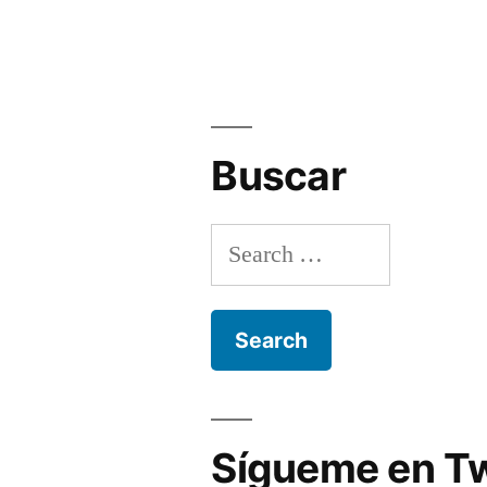
juegan
tanto
como
los
Buscar
hombres?”
Search
for:
Sígueme en Tw