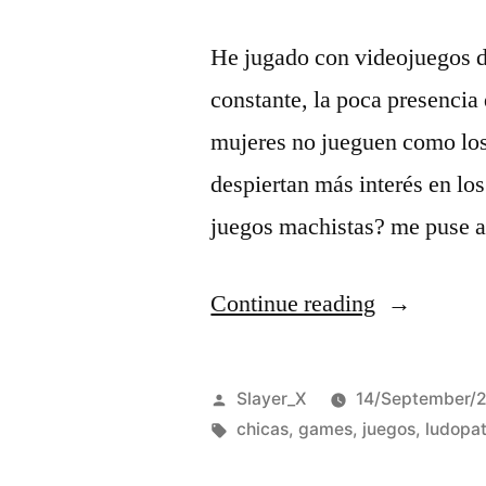
He jugado con videojuegos d
constante, la poca presencia
mujeres no jueguen como los
despiertan más interés en lo
juegos machistas? me puse 
“Por
Continue reading
que
las
Posted
Slayer_X
14/September/
chicas
by
Tags:
chicas
,
games
,
juegos
,
ludopat
no