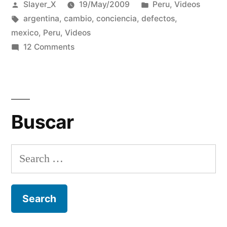
Posted
Posted
Slayer_X
19/May/2009
Peru
,
Videos
y
by
Tags:
in
argentina
,
cambio
,
conciencia
,
defectos
,
aplicar
mexico
,
Peru
,
Videos
a
on
12 Comments
Videos
nuestra
para
realidad”
reflexionar
y
Buscar
aplicar
a
nuestra
Search
realidad
for: