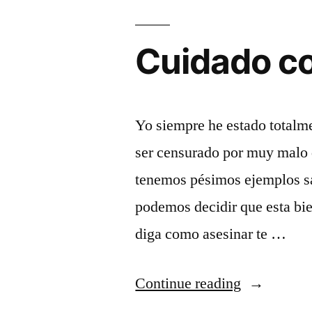
salud”
para
la
Cuidado co
salud
Yo siempre he estado totalme
ser censurado por muy malo 
tenemos pésimos ejemplos s
podemos decidir que esta bien
diga como asesinar te …
“Cuidado
Continue reading
con