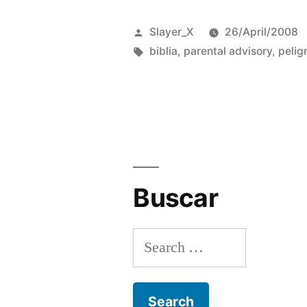
lo
Posted
Slayer_X
26/April/2008
que
by
Tags:
biblia
,
parental advisory
,
pelig
lees”
Buscar
Search
for: