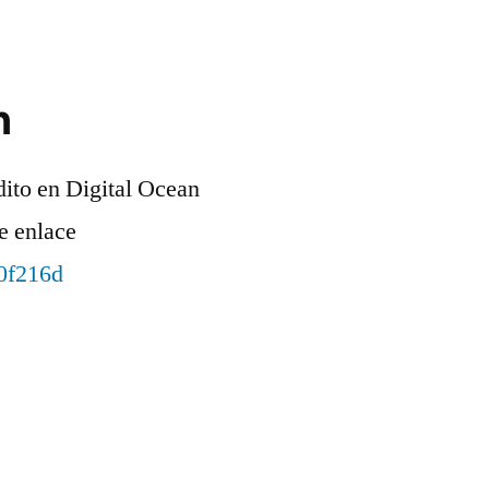
n
dito en Digital Ocean
e enlace
90f216d