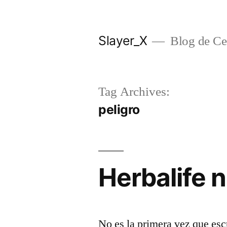
Skip
to
Slayer_X
Blog de Ces
content
Tag Archives:
peligro
Herbalife n
No es la primera vez que es