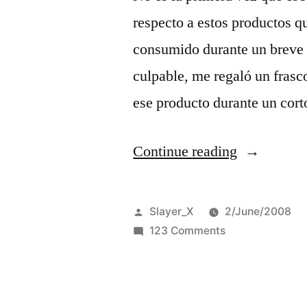
respecto a estos productos q
consumido durante un breve p
culpable, me regaló un frasc
ese producto durante un cort
“Herbalife
Continue reading
no
es
Posted
Slayer_X
2/June/2008
bueno
by
on
123 Comments
Herbalife
para
no
la
es
bueno