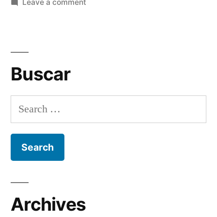
on
Leave a comment
Mi
primer
mundial
Buscar
Search
for:
Archives