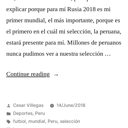
explicar porque para mí Rusia 2018 es mi
primer mundial, el más importante, porque es
el primero en el cuál mi selección, la peruana,
estará presente para mí. Millones de peruanos
nunca pudimos ver a nuestra selección …
“Mi
Continue reading
primer
mundial”
Posted
Cesar Villegas
14/June/2018
by
Posted
Deportes
,
Peru
in
Tags:
futbol
,
mundial
,
Peru
,
selección