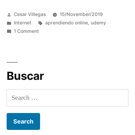
Mi
Posted
Cesar Villegas
15/November/2019
experiencia
by
Posted
Tags:
Internet
aprendiendo online
,
udemy
con
in
on
1 Comment
UDEMY”
Aprendiendo
online:
Mi
experiencia
Buscar
con
UDEMY
Search
for: