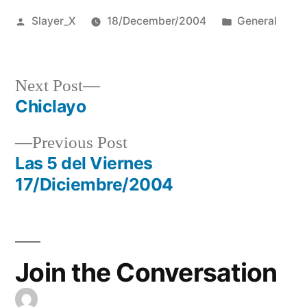
Posted
Posted
Slayer_X
18/December/2004
General
by
in
Next
Next Post
post:
Chiclayo
Post
Previous
Previous Post
navigation
post:
Las 5 del Viernes
17/Diciembre/2004
Join the Conversation