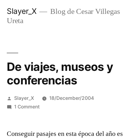
Skip
Slayer_X
Blog de Cesar Villegas
to
Ureta
content
De viajes, museos y
conferencias
Posted
Slayer_X
18/December/2004
by
on
1 Comment
De
viajes,
Conseguir pasajes en esta época del año es
museos