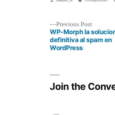
by
Previous
Previous Post
post:
WP-Morph la solucio
Post
definitiva al spam en
WordPress
navigation
Join the Conv