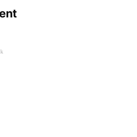
ent
ok