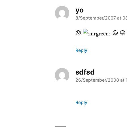
yo
says:
8/September/2007 at 0
😯
😀 😛 
Reply
sdfsd
says:
26/September/2008 at 
Reply