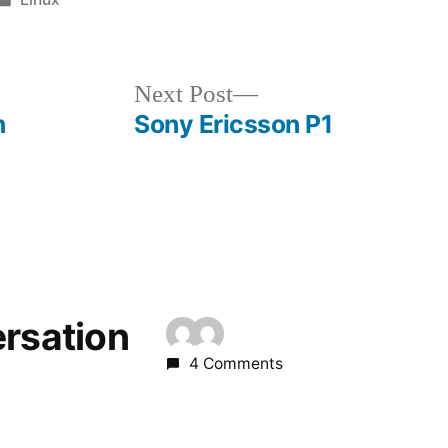
in
Next
Next Post
post:
n
Sony Ericsson P1
ersation
4 Comments