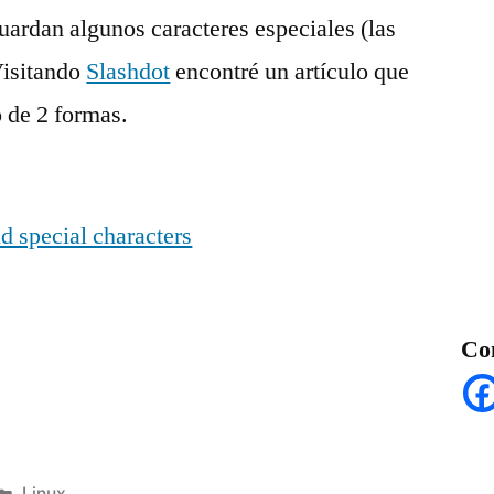
especiales
guardan algunos caracteres especiales (las
 Visitando
Slashdot
encontré un artículo que
 de 2 formas.
d special characters
Co
Posted
Linux