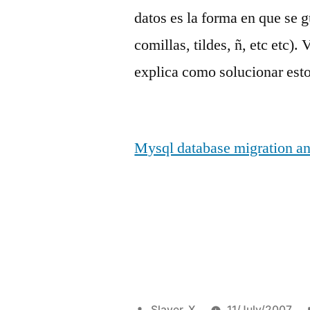
datos es la forma en que se 
comillas, tildes, ñ, etc etc).
explica como solucionar esto
Mysql database migration an
Posted
Slayer_X
11/July/2007