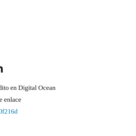
n
dito en Digital Ocean
e enlace
90f216d