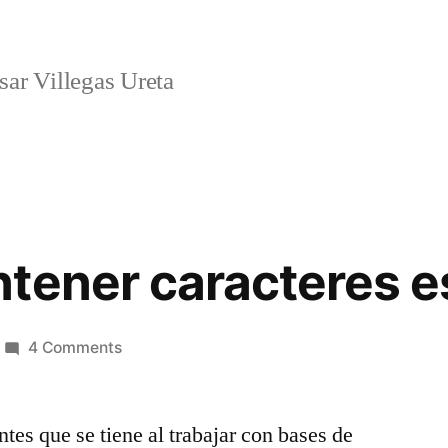
ar Villegas Ureta
tener caracteres e
on
4 Comments
Mysql:
mantener
tes que se tiene al trabajar con bases de
caracteres