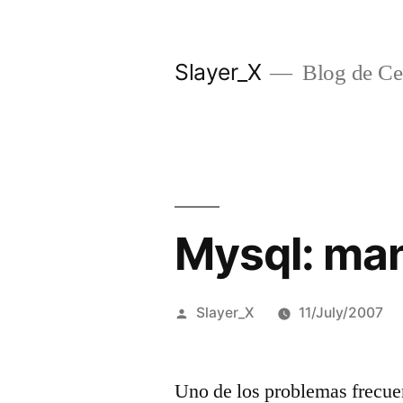
Skip
to
Slayer_X
Blog de Ces
content
Mysql: man
Posted
Slayer_X
11/July/2007
by
Uno de los problemas frecuen