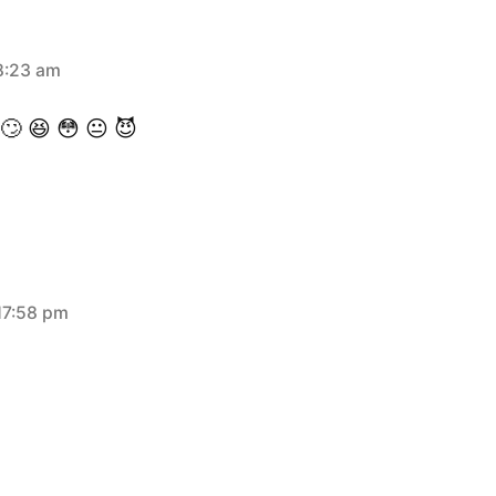
8:23 am
🙄 😆 😳 😐 😈
17:58 pm