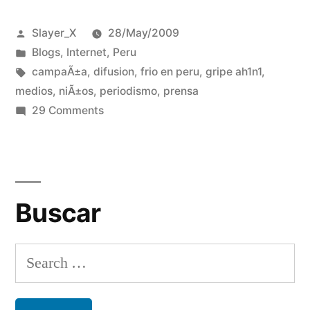
los
Posted
Slayer_X
28/May/2009
niños
by
Posted
Blogs
,
Internet
,
Peru
que
in
Tags:
campaÃ±a
,
difusion
,
frio en peru
,
gripe ah1n1
,
mueren
medios
,
niÃ±os
,
periodismo
,
prensa
on
29 Comments
de
Campaña
frio
por
los
en
niños
el
Buscar
que
Períº”
mueren
de
Search
frio
for:
en
el