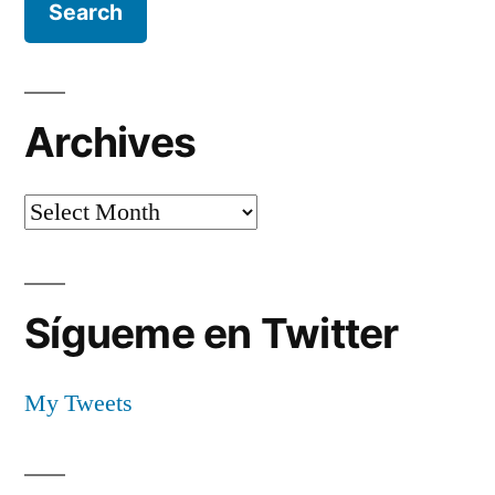
Períº
Archives
Archives
Sígueme en Twitter
My Tweets