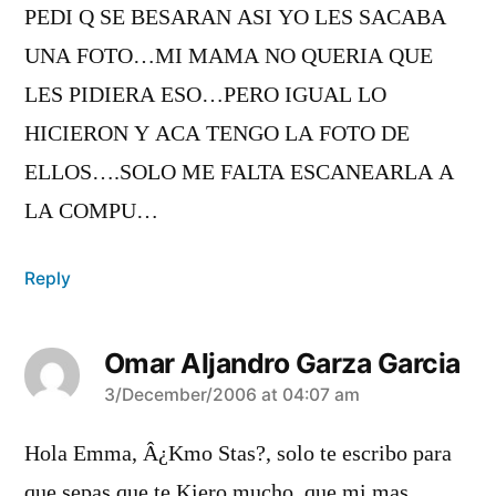
PEDI Q SE BESARAN ASI YO LES SACABA
UNA FOTO…MI MAMA NO QUERIA QUE
LES PIDIERA ESO…PERO IGUAL LO
HICIERON Y ACA TENGO LA FOTO DE
ELLOS….SOLO ME FALTA ESCANEARLA A
LA COMPU…
Reply
Omar Aljandro Garza Garcia
says:
3/December/2006 at 04:07 am
Hola Emma, Â¿Kmo Stas?, solo te escribo para
que sepas que te Kiero mucho, que mi mas