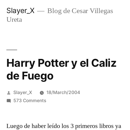
Skip
Slayer_X
Blog de Cesar Villegas
to
Ureta
content
Harry Potter y el Caliz
de Fuego
Posted
Slayer_X
18/March/2004
by
on
573 Comments
Harry
Potter
Luego de haber leí­do los 3 primeros libros ya
y