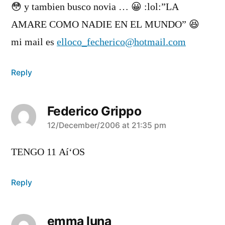
😳 y tambien busco novia … 😀 :lol:”LA
AMARE COMO NADIE EN EL MUNDO” 😆
mi mail es
elloco_fecherico@hotmail.com
Reply
Federico Grippo
says:
12/December/2006 at 21:35 pm
TENGO 11 Aí‘OS
Reply
emma luna