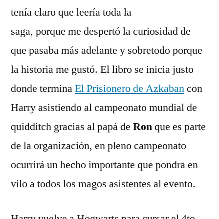
el
tení­a claro que leerí­a toda la
Caliz
saga, porque me despertó la curiosidad de
de
Fuego
que pasaba más adelante y sobretodo porque
la historia me gustó. El libro se inicia justo
donde termina
El Prisionero de Azkaban
con
Harry asistiendo al campeonato mundial de
quidditch gracias al papá de
Ron
que es parte
de la organización, en pleno campeonato
ocurrirá un hecho importante que pondra en
vilo a todos los magos asistentes al evento.
Harry vuelve a Hogwarts para cursar el 4to