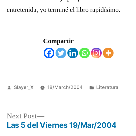
entretenida, yo terminé el libro rapidí­simo.
Compartir
Posted
Posted
Slayer_X
18/March/2004
Literatura
by
in
Next
Next Post
post:
Las 5 del Viernes 19/Mar/2004
Post