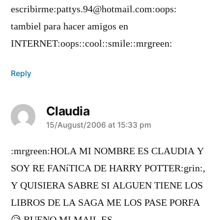
escribirme:pattys.94@hotmail.com:oops:
tambiel para hacer amigos en
INTERNET:oops::cool::smile::mrgreen:
Reply
Claudia
says:
15/August/2006 at 15:33 pm
:mrgreen:HOLA MI NOMBRE ES CLAUDIA Y
SOY RE FANíTICA DE HARRY POTTER:grin:,
Y QUISIERA SABRE SI ALGUEN TIENE LOS
LIBROS DE LA SAGA ME LOS PASE PORFA