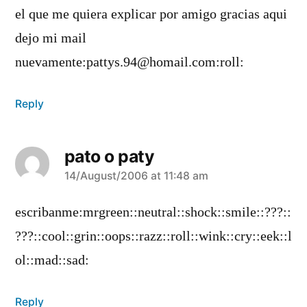
el que me quiera explicar por amigo gracias aqui
dejo mi mail
nuevamente:pattys.94@homail.com:roll:
Reply
pato o paty
says:
14/August/2006 at 11:48 am
escribanme:mrgreen::neutral::shock::smile::???::
???::cool::grin::oops::razz::roll::wink::cry::eek::l
ol::mad::sad:
Reply