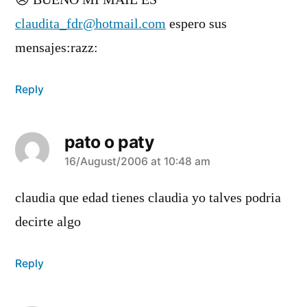
😥 BUENO MI MAIL ES
claudita_fdr@hotmail.com
espero sus
mensajes:razz:
Reply
pato o paty
says:
16/August/2006 at 10:48 am
claudia que edad tienes claudia yo talves podria
decirte algo
Reply