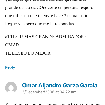
grande deseo es:COnocerte en persona, espero
que mi carta que te envie hace 3 semanas te
llegue y espero que me la respondas
aTTE: tU MAS GRANDE ADMIRADOR :
OMAR
TE DESEO LO MEJOR.
Reply
Omar Aljandro Garza Garcia
says:
3/December/2006 at 04:22 am
Y si alguien , quiere star en contacto mi e-mail es