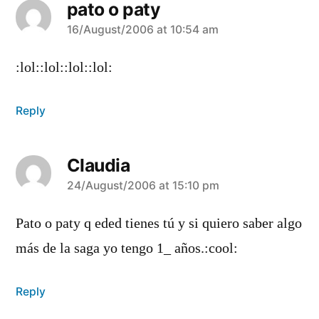
pato o paty
says:
16/August/2006 at 10:54 am
:lol::lol::lol::lol:
Reply
Claudia
says:
24/August/2006 at 15:10 pm
Pato o paty q eded tienes tú y si quiero saber algo
más de la saga yo tengo 1_ años.:cool:
Reply