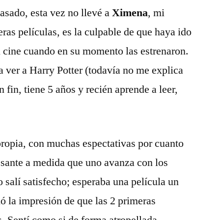
el
pasado, esta vez no llevé a
Ximena
, mi
Prisionero
eras pelí­culas, es la culpable de que haya ido
de
Azkaban
al cine cuando en su momento las estrenaron.
­a ver a Harry Potter (todaví­a no me explica
 fin, tiene 5 años y recién aprende a leer,
.
propia, con muchas espectativas por cuanto
resante a medida que uno avanza con los
 salí­ satisfecho; esperaba una pelí­cula un
ó la impresión de que las 2 primeras