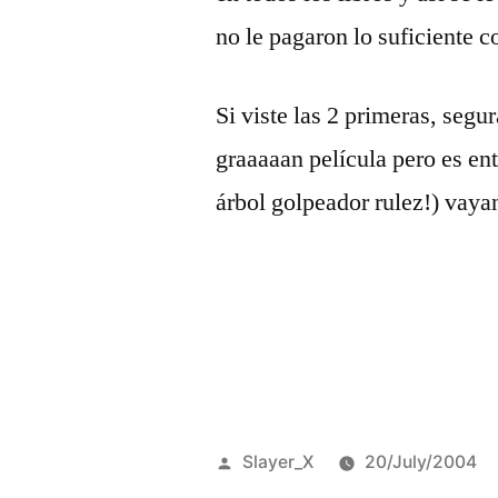
no le pagaron lo suficiente
Si viste las 2 primeras, segu
graaaaan pelí­cula pero es ent
árbol golpeador rulez!) vaya
Posted
Slayer_X
20/July/2004
by