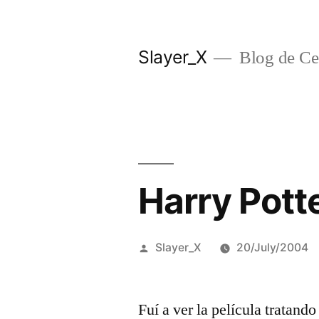
Skip
to
Slayer_X
Blog de Ces
content
Harry Pott
Posted
Slayer_X
20/July/2004
by
Fuí­ a ver la pelí­cula tratan