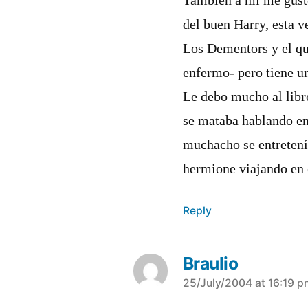
También a mi me gustó
del buen Harry, esta ve
Los Dementors y el qu
enfermo- pero tiene un
Le debo mucho al libr
se mataba hablando en
muchacho se entretení­
hermione viajando en 
Reply
Braulio
says:
25/July/2004 at 16:19 p