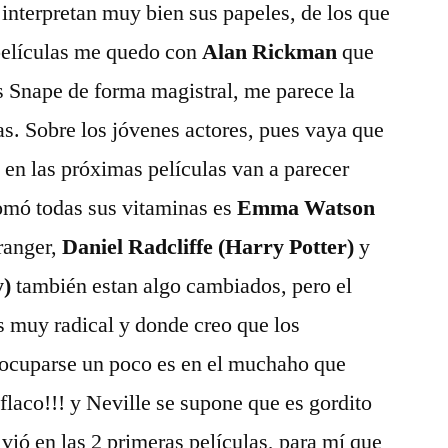
interpretan muy bien sus papeles, de los que
 pelí­culas me quedo con
Alan Rickman
que
us Snape de forma magistral, me parece la
as. Sobre los jóvenes actores, pues vaya que
 en las próximas pelí­culas van a parecer
omó todas sus vitaminas es
Emma Watson
ranger,
Daniel Radcliffe (Harry Potter)
y
y)
también estan algo cambiados, pero el
s muy radical y donde creo que los
eocuparse un poco es en el muchaho que
flaco!!! y Neville se supone que es gordito
e vió en las 2 primeras pelí­culas, para mí­ que