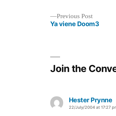
Previous
Previous Post
post:
Ya viene Doom3
Post
navigation
Join the Conv
Hester Prynne
says:
22/July/2004 at 17:27 p