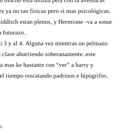
 mucho esta última pela con la aventuras
z ya no tan fí­sicas pero si mas psicológicas.
idditch estan plenos, y Hermione -va a sonar
 futurazo..
o 3 y al 4. Alguna vez mientras un pelmazo
 clase aburriendo soberanamente..este
a mas ke bastante con “ver” a harry y
el tiempo rescatando padrinos e hipogrifos.
m