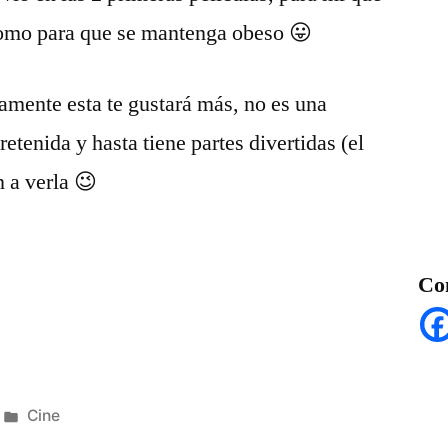
 como para que se mantenga obeso 😛
ramente esta te gustará más, no es una
retenida y hasta tiene partes divertidas (el
n a verla 😉
Co
Posted
Cine
in