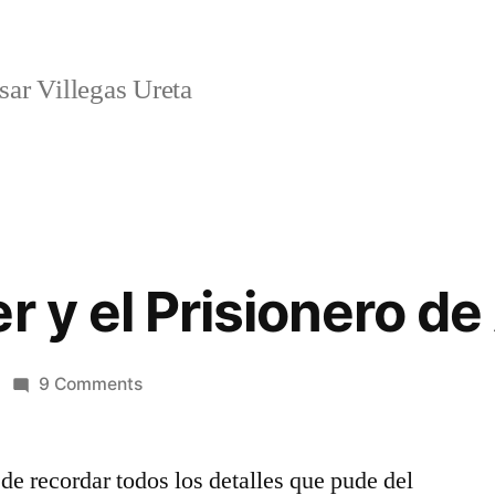
ar Villegas Ureta
er y el Prisionero d
on
9 Comments
Harry
Potter
do de recordar todos los detalles que pude del
y