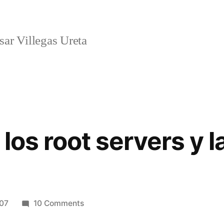
ar Villegas Ureta
 los root servers y l
on
007
10 Comments
El