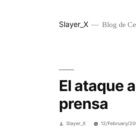
Skip
to
Slayer_X
Blog de Ces
content
El ataque a
prensa
Posted
Slayer_X
12/February/2
by