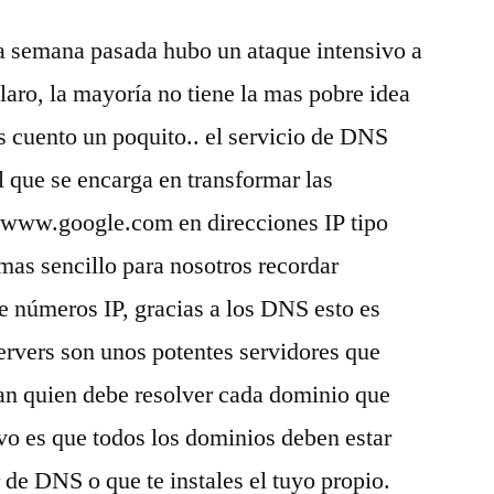
ataque
 semana pasada hubo un ataque intensivo a
a
los
 claro, la mayoría no tiene la mas pobre idea
root
es cuento un poquito.. el servicio de DNS
servers
y
que se encarga en transformar las
la
 www.google.com en direcciones IP tipo
mala
as sencillo para nosotros recordar
prensa
e números IP, gracias a los DNS esto es
servers son unos potentes servidores que
an quien debe resolver cada dominio que
ivo es que todos los dominios deben estar
 de DNS o que te instales el tuyo propio.