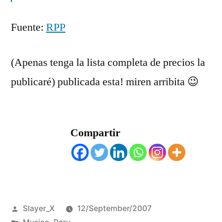
Fuente:
RPP
(Apenas tenga la lista completa de precios la
publicaré) publicada esta! miren arribita 😉
Compartir
Posted
Slayer_X
12/September/2007
by
Posted