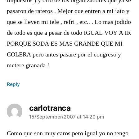
impuestos ) y otro de los organizadores que ya se
pasaron de rateros . Mejor que entren a mi jato y
que se lleven mi tele , refri , etc.. . Lo mas jodido
de todo es que a pesar de todo IGUAL VOY A IR
PORQUE SODA ES MAS GRANDE QUE MI
COLERA pero antes pasare por el congreso y
metere granada !
Reply
carlotranca
says:
15/September/2007 at 14:20 pm
Como que son muy caros pero igual yo no tengo