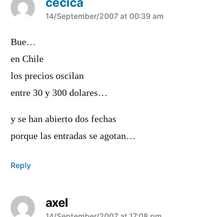
cecica
says:
14/September/2007 at 00:39 am
Bue…
en Chile
los precios oscilan
entre 30 y 300 dolares…
y se han abierto dos fechas
porque las entradas se agotan…
Reply
axel
14/September/2007 at 17:08 pm