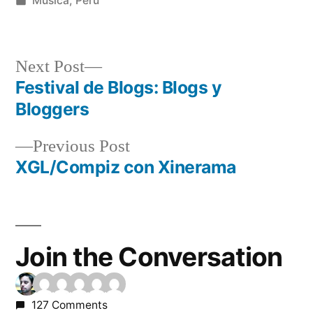
Musica
,
Peru
in
Next
Next Post
post:
Festival de Blogs: Blogs y
Post
Bloggers
navigation
Previous
Previous Post
post:
XGL/Compiz con Xinerama
Join the Conversation
127 Comments