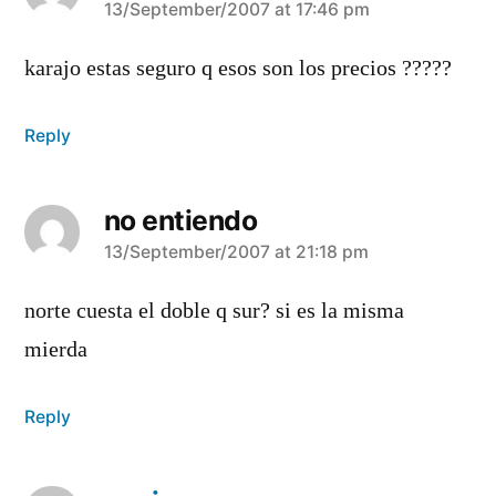
says:
13/September/2007 at 17:46 pm
karajo estas seguro q esos son los precios ?????
Reply
no entiendo
says:
13/September/2007 at 21:18 pm
norte cuesta el doble q sur? si es la misma
mierda
Reply