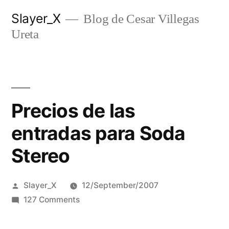
Skip
Slayer_X
Blog de Cesar Villegas
to
Ureta
content
Precios de las
entradas para Soda
Stereo
Posted
Slayer_X
12/September/2007
by
on
127 Comments
Precios
de