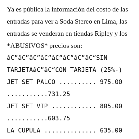
Ya es pública la información del costo de las
las
entradas
entradas para ver a Soda Stereo en Lima, las
para
entradas se venderan en tiendas Ripley y los
Soda
Stereo
*ABUSIVOS* precios son:
â€”â€”â€”â€”â€”â€”â€”â€“SIN
TARJETAâ€”â€“CON TARJETA (25%-)
JET SET PALCO .......... 975.00
...........731.25
JET SET VIP ............ 805.00
...........603.75
LA CUPULA .............. 635.00