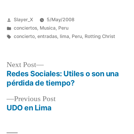
Posted
Slayer_X
5/May/2008
by
Posted
conciertos
,
Musica
,
Peru
in
Tags:
concierto
,
entradas
,
lima
,
Peru
,
Rotting Christ
Next
Next Post
post:
Redes Sociales: Utiles o son una
Post
pérdida de tiempo?
navigation
Previous
Previous Post
post:
UDO en Lima