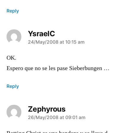
Reply
YsraelC
says:
24/May/2008 at 10:15 am
OK.
Espero que no se les pase Sieberbungen …
Reply
Zephyrous
says:
26/May/2008 at 09:01 am