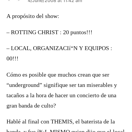
says:
4/June/2008 at 11:42 am
A propósito del show:
– ROTTING CHRIST : 20 puntos!!!
– LOCAL, ORGANIZACIí“N Y EQUIPOS :
00!!!
Cómo es posible que muchos crean que ser
“underground” signifique ser tan miserables y
tacaños a la hora de hacer un concierto de una
gran banda de culto?
Hablé al final con THEMIS, el baterista de la