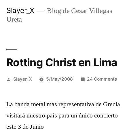
Skip
Slayer_X
Blog de Cesar Villegas
to
Ureta
content
Rotting Christ en Lima
Posted
on
Slayer_X
5/May/2008
24 Comments
by
Rotti
Chris
La banda metal mas representativa de Grecia
en
Lima
visitará nuestro paí­s para un único concierto
este 3 de Junio