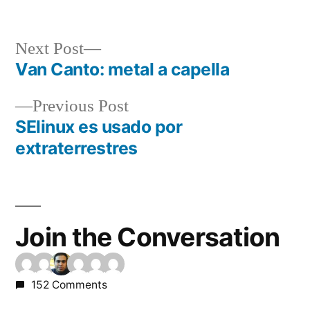
Next
Next Post
post:
Van Canto: metal a capella
Post
Previous
Previous Post
navigation
post:
SElinux es usado por
extraterrestres
Join the Conversation
152 Comments