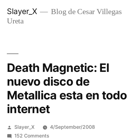
Skip
Slayer_X
Blog de Cesar Villegas
to
Ureta
content
Death Magnetic: El
nuevo disco de
Metallica esta en todo
internet
Posted
Slayer_X
4/September/2008
by
on
152 Comments