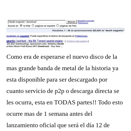
Death
Magnetic:
El
nuevo
disco
de
Metallica
Como era de esperarse el nuevo disco de la
esta
mas grande banda de metal de la historia ya
en
todo
esta disponible para ser descargado por
internet
cuanto servicio de p2p o descarga directa se
les ocurra, esta en TODAS partes!! Todo esto
ocurre mas de 1 semana antes del
lanzamiento oficial que será el dí­a 12 de